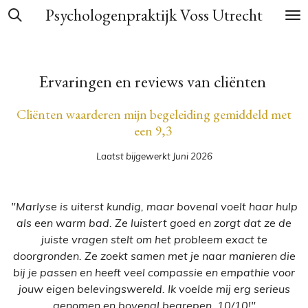
Psychologenpraktijk Voss Utrecht
Ga
direct
naar
de
Ervaringen en reviews van cliënten
hoofdinhoud
Cliënten waarderen mijn begeleiding gemiddeld met
een 9,3
Laatst bijgewerkt Juni 2026
"Marlyse is uiterst kundig, maar bovenal voelt haar hulp
als een warm bad. Ze luistert goed en zorgt dat ze de
juiste vragen stelt om het probleem exact te
doorgronden. Ze zoekt samen met je naar manieren die
bij je passen en heeft veel compassie en empathie voor
jouw eigen belevingswereld. Ik voelde mij erg serieus
genomen en bovenal begrepen. 10/10!"