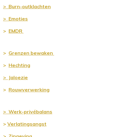
> Burn-outklachten
> Emoties
>
EMDR
>
Grenz
en bewaken
>
Hechting
>
Jaloezie
>
Rouwverwerking
> Werk-privébalans
>
Verlatingsangst
>
Zingeving