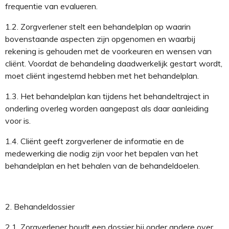
frequentie van evalueren
.
1.2.
Z
orgverlener
stelt
een behandelplan op
waarin
bovenstaande aspecten zijn opgenomen en
waarbij
rekening is gehouden met de voorkeuren en wensen van
cliënt
.
Voordat de behandeling
daadwerkelijk
gestart wordt,
moet
cliënt ingestemd hebben
met het behandelplan
.
1.3.
H
et behandelplan
kan
tijdens het behandeltraject
in
onderling overleg
worden aangepast als
d
aar aanleiding
voor is.
1.4.
Cliënt geeft
zorgverlener
de
informatie en de
medewerking die nodig
zijn
voor het
bepalen
van het
behandelplan
en
het
behalen van de behandeldoelen
.
2.
Behandeldossier
2.1.
Z
orgverlener
houdt een dossier bij
onder andere
over