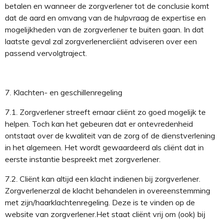
betalen en wanneer de
zorgverlener
tot de conclusie komt
dat de aard en omvang van de hulpvraag de expertise en
mogelijkheden van de
zorgverlener
te buiten gaan. In dat
laatste geval zal
zorgverlener
cliënt adviseren over een
passend vervolgtraject.
7.
Klachten
- en geschillen
regeling
7.1.
Zorgverlener
streeft
er
naar
cliënt zo goed mogelijk te
helpen
.
Toch kan het gebeuren
dat er
ontevredenheid
ontstaat
ov
er de kwaliteit van de zorg of de dienstverlening
in het algemeen
.
Het wordt gewaardeerd als cliënt dat in
eerste instantie bespreekt met
zorgverlener
.
7.2.
C
liënt
kan altijd
een klacht indienen
bij
zorgverlener
.
Zorgverlener
zal de klacht behandelen in overeenstemming
met
zijn/haar
klachtenregeling
.
De
ze
is te vinden
op de
website van
zorgverlener
.
Het staat cliënt vrij om (ook) bij