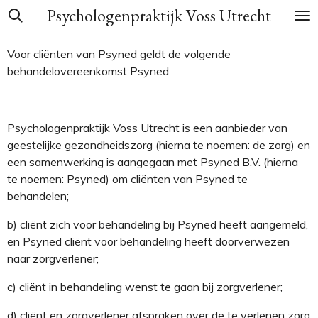
Psychologenpraktijk Voss Utrecht
Ga
direct
naar
Voor cliënten van Psyned geldt de volgende
de
behandelovereenkomst Psyned
hoofdinhoud
Psychologenpraktijk Voss Utrecht is een aanbieder van
geestelijke gezondheids
zorg
(
hierna te noemen: de
zorg
)
en
een samenwerking is aangegaan met Psyned B.V. (hierna
te noemen:
Psyned
)
om cliënten van Psyned te
behandelen
;
b)
cliënt
zich voor behandeling
bij
Psyned
heeft
aangemeld
,
en Psyned cliënt
voor behandeling
heeft doorverwezen
naar
zorgverlener
;
c)
cliënt
in behandeling wenst te
gaan bij
zorgverlener
;
d)
cliënt en
zorgverlener
afspraken over
de te verlenen zorg