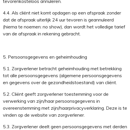
tevoren
kosteloos
annuleren
.
4.4.
Als
cliënt niet komt opdagen op
een afspraak
zonder
dat de afspraak uiterlijk 24 uur tevoren is geannuleerd
(hierna
te noemen
:
no show
)
, dan wordt
het volledige tarief
van de afspraak in rekening gebracht
.
5.
Persoonsgegevens
en geheimhouding
5.1.
Zorgverlener
betracht geheimhouding met betrekking
tot alle persoonsgegevens (algemene
persoonsgegevens
en gegevens over de gezondheidstoestand) van cliënt.
5.2.
Cliënt geeft
zorgverlener
toestemming
voor de
verwerking van zijn/haar persoonsgegevens
in
overeenstemming met
zijn/haar
privacyverklaring
.
Deze is te
vinden
op de website van
zorgverlener
.
5.3.
Zorgverlener
deelt
geen
persoonsgegevens met derden