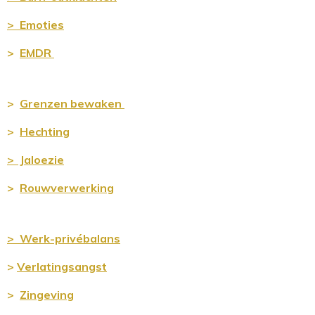
> Emoties
>
EMDR
>
Grenz
en bewaken
>
Hechting
>
Jaloezie
>
Rouwverwerking
> Werk-privébalans
>
Verlatingsangst
>
Zingeving