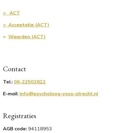
> ACT
> Acceptatie (ACT)
>
Waarden (ACT)
Contact
Tel.
:
06-22502822
E-mail:
info@psycholoog-voss-utrecht.nl
Registraties
AGB code:
94118953