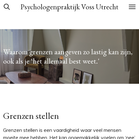
Psychologenpraktijk Voss Utrecht
Ga
direct
naar
de
hoofdinhoud
Waarom grenzen aangeven zo lastig kan zijn,
ook als je ‘het allemaal best weet.'
Grenzen stellen
Grenzen stellen is een vaardigheid waar veel mensen
moeite mee hebben. Het kan ongemakkelijk voelen om ‘nee’