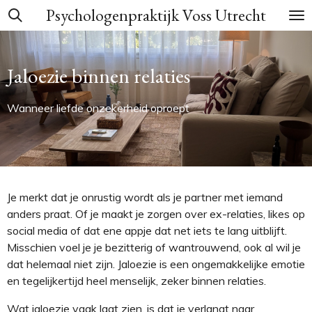
Psychologenpraktijk Voss Utrecht
Ga
direct
naar
de
Jaloezie binnen relaties
hoofdinhoud
Wanneer liefde onzekerheid oproept
Je merkt dat je onrustig wordt als je partner met iemand
anders praat. Of je maakt je zorgen over ex-relaties, likes op
social media of dat ene appje dat net iets te lang uitblijft.
Misschien voel je je bezitterig of wantrouwend, ook al wil je
dat helemaal niet zijn. Jaloezie is een ongemakkelijke emotie
en tegelijkertijd heel menselijk, zeker binnen relaties.
Wat jaloezie vaak laat zien, is dat je verlangt naar