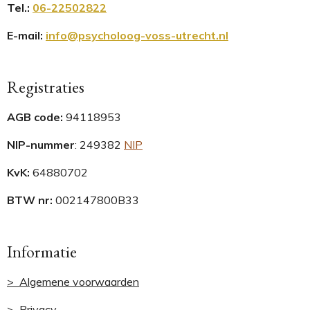
Tel.
:
06-22502822
E-mail:
info@psycholoog-voss-utrecht.nl
Registraties
AGB code:
94118953
NIP-nummer
:
249382
NIP
KvK:
64880702
BTW nr:
002147800B33
Informatie
> Algemene voorwaarden
>
Privacy