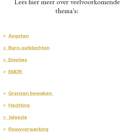
Lees hier meer over veelvoorkomende
thema's:
>
Angsten
> Burn-outklachten
> Emoties
>
EMDR
>
Grenz
en bewaken
>
Hechting
>
Jaloezie
>
Rouwverwerking