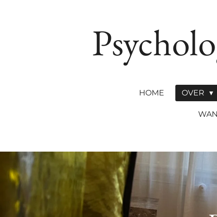
Ga
direct
Psycholo
naar
de
hoofdinhoud
HOME
OVER
WAN