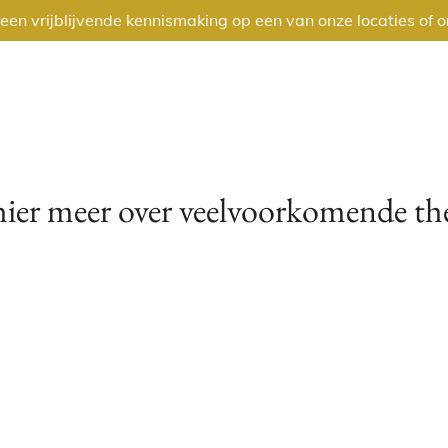
een vrijblijvende kennismaking op een van onze locaties of o
hier meer over veelvoorkomende th