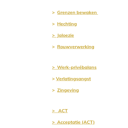
>
Grenz
en bewaken
>
Hechting
>
Jaloezie
>
Rouwverwerking
> Werk-privébalans
>
Verlatingsangst
>
Zingeving
> ACT
> Acceptatie (ACT)