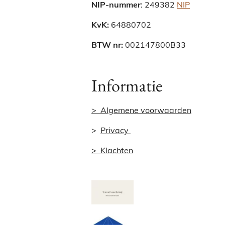
NIP-nummer
:
249382
NIP
KvK:
64880702
BTW nr:
002147800B33
Informatie
> Algemene voorwaarden
>
Privacy
> Klachten