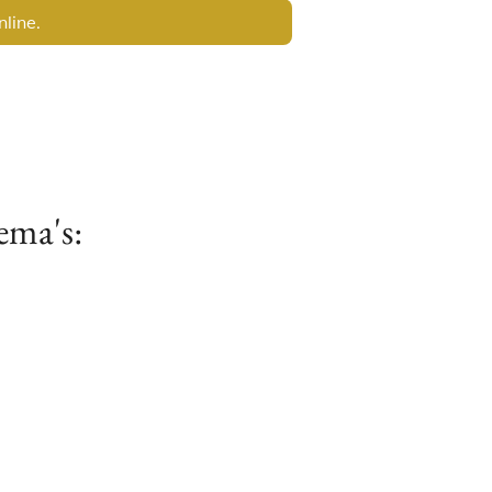
nline.
ema's: