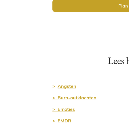
Plan 
Lees 
>
Angsten
> Burn-outklachten
> Emoties
>
EMDR