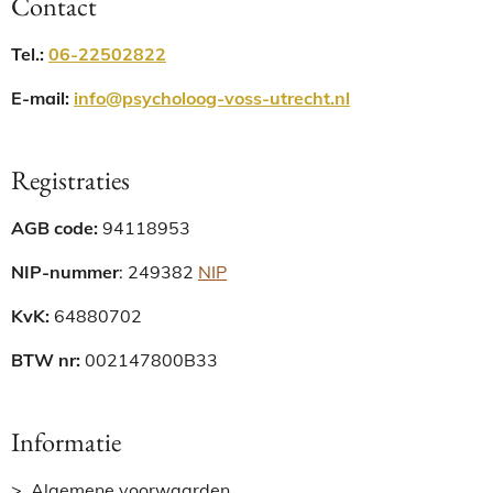
Contact
Tel.
:
06-22502822
E-mail:
info@psycholoog-voss-utrecht.nl
Registraties
AGB code:
94118953
NIP-nummer
:
249382
NIP
KvK:
64880702
BTW nr:
002147800B33
Informatie
> Algemene voorwaarden