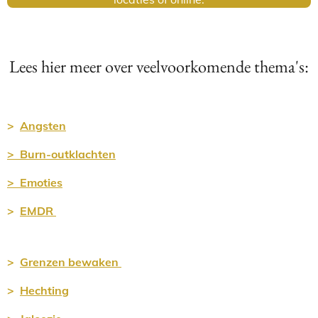
Lees hier meer over veelvoorkomende thema's:
>
Angsten
> Burn-outklachten
> Emoties
>
EMDR
>
Grenz
en bewaken
>
Hechting