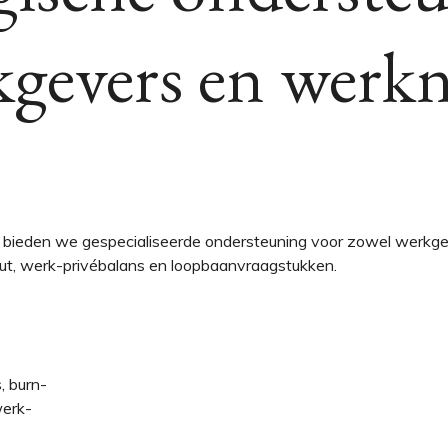
kgevers en werk
t bieden we gespecialiseerde ondersteuning voor zowel werkg
ut, werk-privébalans en loopbaanvraagstukken.
, burn-
werk-