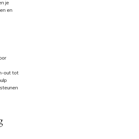
en je
ten en
oor
-out tot
ulp
rsteunen
g