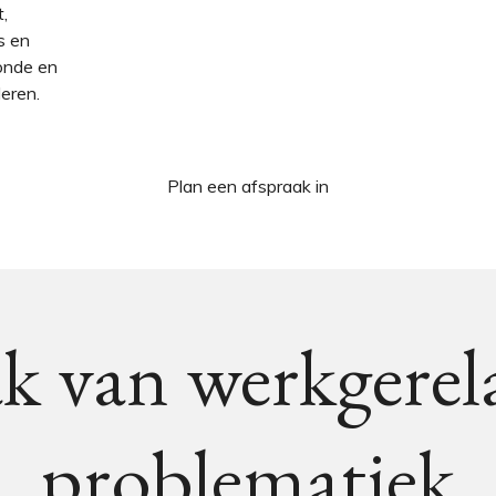
,
s en
onde en
eren.
Plan een afspraak in
 van werkgerel
problematiek