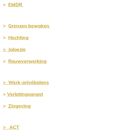
>
EMDR
>
Grenz
en bewaken
>
Hechting
>
Jaloezie
>
Rouwverwerking
> Werk-privébalans
>
Verlatingsangst
>
Zingeving
> ACT