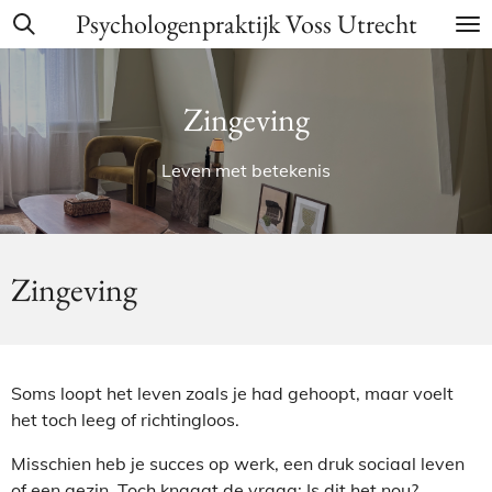
Psychologenpraktijk Voss Utrecht
Ga
direct
naar
de
Zingeving
hoofdinhoud
Leven met betekenis
Zingeving
Soms loopt het leven zoals je had gehoopt, maar voelt
het toch leeg of richtingloos.
Misschien heb je succes op werk, een druk sociaal leven
of een gezin. Toch knaagt de vraag:
Is dit het nou?