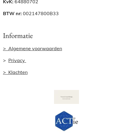
KvK:
64880702
BTW nr:
002147800B33
Informatie
> Algemene voorwaarden
>
Privacy
> Klachten